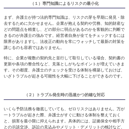
（１）
専門知識によるリスクの最小化
まず、弁護士が持つ法的専門知識は、リスクの芽を早期に発見・除
去するために欠かせません。企業が抱える契約や労務、知的財産な
どの問題点を精査し、どの部分に弱点があるのかを客観的に判断で
きるのが弁護士の強みです。経営者自身が全てをチェックするには
限界がありますし、法改正の動向を常にウォッチして最新の対策を
講じるのも容易ではありません。
特に、企業が複数の契約先と並行して取引している場合、契約書の
更新や条項の整合性など、見落としがちなポイントが増えていきま
す。その都度、弁護士のチェックを受ける体制を構築しておけば、
いざトラブルが起きる可能性を大幅に下げることができるのです。
（２）
トラブル発生時の迅速かつ的確な対応
いくら予防法務を徹底していても、ゼロリスクはありません。万が
一トラブルが起きた際、弁護士がすぐに動ける体制を整えておく
と、損害を最小限に抑えられます。具体的には、証拠保全や相手方
との示談交渉、訴訟の見込みやメリット・デメリットの検討など、