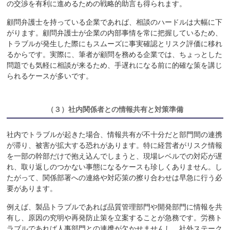
の交渉を有利に進めるための戦略的助言も得られます。
顧問弁護士を持っている企業であれば、相談のハードルは大幅に下
がります。顧問弁護士が企業の内部事情を常に把握しているため、
トラブルが発生した際にもスムーズに事実確認とリスク評価に移れ
るからです。実際に、筆者が顧問を務める企業では、ちょっとした
問題でも気軽に相談が来るため、手遅れになる前に的確な策を講じ
られるケースが多いです。
（３）
社内関係者との情報共有と対策準備
社内でトラブルが起きた場合、情報共有が不十分だと部門間の連携
が滞り、被害が拡大する恐れがあります。特に経営者がリスク情報
を一部の幹部だけで抱え込んでしまうと、現場レベルでの対応が遅
れ、取り返しのつかない事態になるケースも珍しくありません。し
たがって、関係部署への連絡や対応策の擦り合わせは早急に行う必
要があります。
例えば、製品トラブルであれば品質管理部門や開発部門に情報を共
有し、原因の究明や再発防止策を立案することが急務です。労務ト
ラブルであれば人事部門との連携が欠かせませんし、社外ステーク