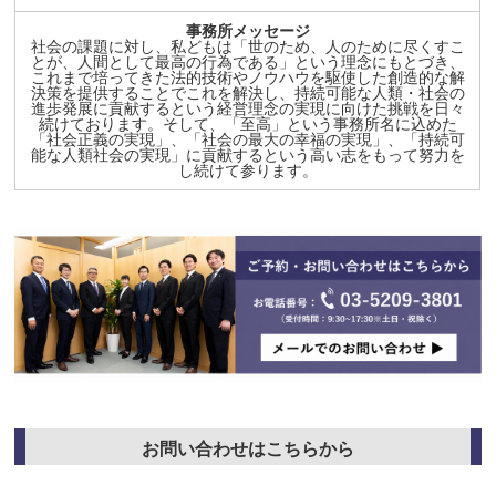
事務所メッセージ
社会の課題に対し、私どもは「世のため、人のために尽くすこ
とが、人間として最高の行為である」という理念にもとづき、
これまで培ってきた法的技術やノウハウを駆使した創造的な解
決策を提供することでこれを解決し、持続可能な人類・社会の
進歩発展に貢献するという経営理念の実現に向けた挑戦を日々
続けております。そして、「至高」という事務所名に込めた
「社会正義の実現」、「社会の最大の幸福の実現」、「持続可
能な人類社会の実現」に貢献するという高い志をもって努力を
し続けて参ります。
お問い合わせはこちらから