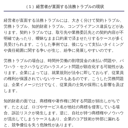
（１）
経営者が直面する法務トラブルの現状
経営者が直面する法務トラブルには、大きく分けて契約トラブル、
労務トラブル、知的財産トラブル、コンプライアンス違反などがあ
ります。契約トラブルでは、取引先や業務委託先との契約内容が不
明確であったり、曖昧なまま口約束で済ませたりするケースが多く
見受けられます。こうした事例では、後になって支払いタイミング
や責任範囲に関する争いが生じ、紛争に発展しやすいのです。
労務トラブルの場合は、時間外労働の割増賃金の未払い問題や、パ
ワハラ・セクハラなどのハラスメント問題が顕在化する可能性があ
ります。企業によっては、就業規則が法令に即しておらず、従業員
の権利が保護されていないケースもあるのです。こうした労務問題
は、企業イメージだけでなく、従業員の士気や採用にも影響を及ぼ
します。
知的財産の面では、商標権や著作権に関する問題が頻出しがちで
す。たとえば、ロゴやサービス名が他社の商標を侵害している場
合、訴訟リスクが発生します。逆に、自社が持つ商標権やノウハウ
が流出してしまうケースもあり、企業のコア技術が外部に漏れる
と、競争優位を失う危険性があります。