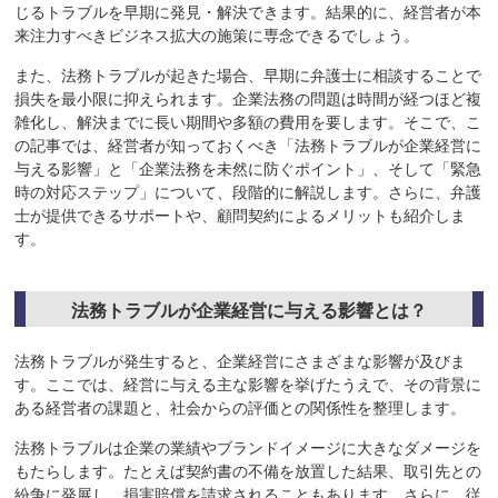
じるトラブルを早期に発見・解決できます。結果的に、経営者が本
来注力すべきビジネス拡大の施策に専念できるでしょう。
また、法務トラブルが起きた場合、早期に弁護士に相談することで
損失を最小限に抑えられます。企業法務の問題は時間が経つほど複
雑化し、解決までに長い期間や多額の費用を要します。そこで、こ
の記事では、経営者が知っておくべき「法務トラブルが企業経営に
与える影響」と「企業法務を未然に防ぐポイント」、そして「緊急
時の対応ステップ」について、段階的に解説します。さらに、弁護
士が提供できるサポートや、顧問契約によるメリットも紹介しま
す。
法務トラブルが企業経営に与える影響とは？
法務トラブルが発生すると、企業経営にさまざまな影響が及びま
す。ここでは、経営に与える主な影響を挙げたうえで、その背景に
ある経営者の課題と、社会からの評価との関係性を整理します。
法務トラブルは企業の業績やブランドイメージに大きなダメージを
もたらします。たとえば契約書の不備を放置した結果、取引先との
紛争に発展し、損害賠償を請求されることもあります。さらに、従