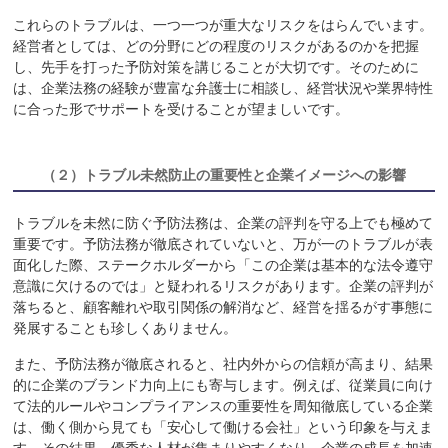
これらのトラブルは、一つ一つが重大なリスクをはらんでいます。
経営者としては、どの分野にどの程度のリスクがあるのかを把握
し、先手を打った予防対策を講じることが大切です。そのために
は、企業法務の経験が豊富な弁護士に相談し、経営状況や業界特性
に合った形でサポートを受けることが望ましいです。
（２）
トラブル未然防止の重要性と企業イメージへの影響
トラブルを未然に防ぐ予防法務は、企業の評判を守る上でも極めて
重要です。予防法務が徹底されていないと、万が一のトラブルが表
面化した際、ステークホルダーから「この企業は基本的な法令遵守
意識に欠けるのでは」と疑われるリスクがあります。企業の評判が
落ちると、顧客離れや取引関係の解消など、経営を揺るがす事態に
発展することも珍しくありません。
また、予防法務が徹底されると、社内外からの信頼が高まり、結果
的に企業のブランド力向上にも寄与します。例えば、従業員に向け
て法的ルールやコンプライアンスの重要性を周知徹底している企業
は、働く側から見ても「安心して働ける会社」という印象を与えま
す。その結果、優秀な人材が集まりやすくなり、企業の成長を加速