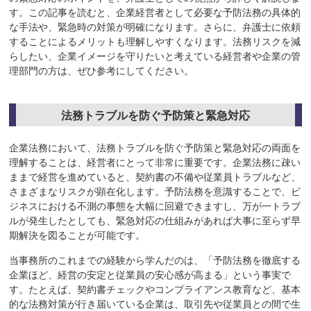
す。この記事を読むと、企業経営者として必要な予防法務の具体的
な手法や、緊急時の対策が明確になります。さらに、弁護士に依頼
することによるメリットも理解しやすくなります。法務リスクを減
らしたい、企業イメージを守りたいと考えている経営者や企業の管
理部門の方は、ぜひ参考にしてください。
法務トラブルを防ぐ予防策と緊急対応
企業法務において、法務トラブルを防ぐ予防策と緊急対応の両面を
理解することは、経営者にとって非常に重要です。企業法務に疎い
ままで経営を進めていると、契約書の不備や従業員トラブルなど、
さまざまなリスクが顕在化します。予防法務を意識することで、ビ
ジネスにおける不測の事態を大幅に回避できますし、万が一トラブ
ルが発生したとしても、緊急対応の仕組みがあれば大事に至らず早
期解決を図ることが可能です。
当事務所のこれまでの経験から学んだのは、「予防法務を徹底する
企業ほど、経営の安定と従業員の安心感が高まる」という事実で
す。たとえば、契約書チェックやコンプライアンス教育など、基本
的な法務対策が行き届いている企業は、取引先や従業員との間で生