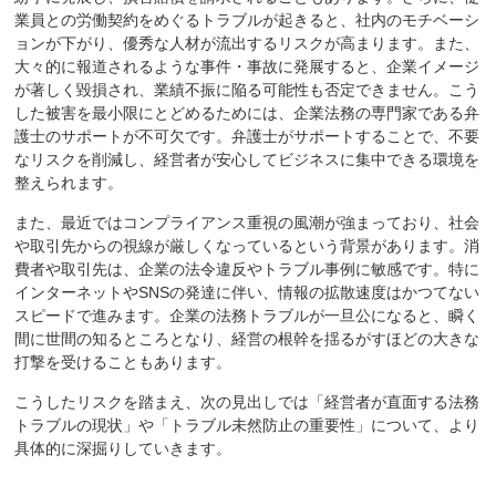
業員との労働契約をめぐるトラブルが起きると、社内のモチベーシ
ョンが下がり、優秀な人材が流出するリスクが高まります。また、
大々的に報道されるような事件・事故に発展すると、企業イメージ
が著しく毀損され、業績不振に陥る可能性も否定できません。こう
した被害を最小限にとどめるためには、企業法務の専門家である弁
護士のサポートが不可欠です。弁護士がサポートすることで、不要
なリスクを削減し、経営者が安心してビジネスに集中できる環境を
整えられます。
また、最近ではコンプライアンス重視の風潮が強まっており、社会
や取引先からの視線が厳しくなっているという背景があります。消
費者や取引先は、企業の法令違反やトラブル事例に敏感です。特に
インターネットやSNSの発達に伴い、情報の拡散速度はかつてない
スピードで進みます。企業の法務トラブルが一旦公になると、瞬く
間に世間の知るところとなり、経営の根幹を揺るがすほどの大きな
打撃を受けることもあります。
こうしたリスクを踏まえ、次の見出しでは「経営者が直面する法務
トラブルの現状」や「トラブル未然防止の重要性」について、より
具体的に深掘りしていきます。