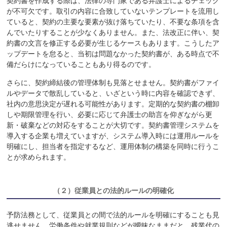
契約書を作成する際は、法律の専門家である弁護士によるチェック
が不可欠です。取引の内容に合致していないテンプレートを流用し
ていると、契約の主要な要素が抜け落ちていたり、不要な条項を含
んでいたりすることが少なくありません。また、法改正に伴い、契
約書の文言を修正する必要が生じるケースもあります。こうしたア
ップデートを怠ると、当初は問題なかった契約書が、ある時点で不
備だらけになっていることもあり得るのです。
さらに、契約締結後の管理体制も見落とせません。契約書がファイ
ルやデータで散乱していると、いざという時に内容を確認できず、
社内の意思決定が遅れる可能性があります。定期的な契約書の棚卸
しや期限管理を行い、必要に応じて弁護士の助言を仰ぎながら更
新・破棄などの対応をすることが大切です。契約書管理システムを
導入する企業も増えていますが、システム導入時には運用ルールを
明確にし、担当者を指定するなど、運用体制の構築を同時に行うこ
とが求められます。
（２）
従業員との法的ルールの明確化
予防法務として、従業員との間で法的ルールを明確にすることも見
逃せません。労働条件や就業規則などが曖昧なままだと、残業代の