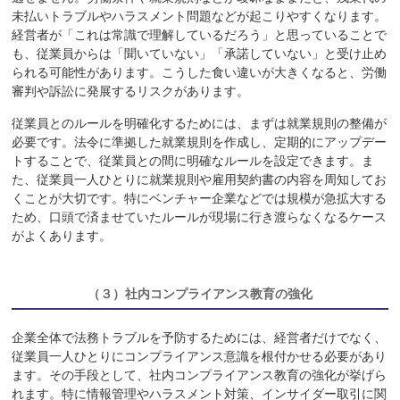
未払いトラブルやハラスメント問題などが起こりやすくなります。
経営者が「これは常識で理解しているだろう」と思っていることで
も、従業員からは「聞いていない」「承諾していない」と受け止め
られる可能性があります。こうした食い違いが大きくなると、労働
審判や訴訟に発展するリスクがあります。
従業員とのルールを明確化するためには、まずは就業規則の整備が
必要です。法令に準拠した就業規則を作成し、定期的にアップデー
トすることで、従業員との間に明確なルールを設定できます。ま
た、従業員一人ひとりに就業規則や雇用契約書の内容を周知してお
くことが大切です。特にベンチャー企業などでは規模が急拡大する
ため、口頭で済ませていたルールが現場に行き渡らなくなるケース
がよくあります。
（３）
社内コンプライアンス教育の強化
企業全体で法務トラブルを予防するためには、経営者だけでなく、
従業員一人ひとりにコンプライアンス意識を根付かせる必要があり
ます。その手段として、社内コンプライアンス教育の強化が挙げら
れます。特に情報管理やハラスメント対策、インサイダー取引に関