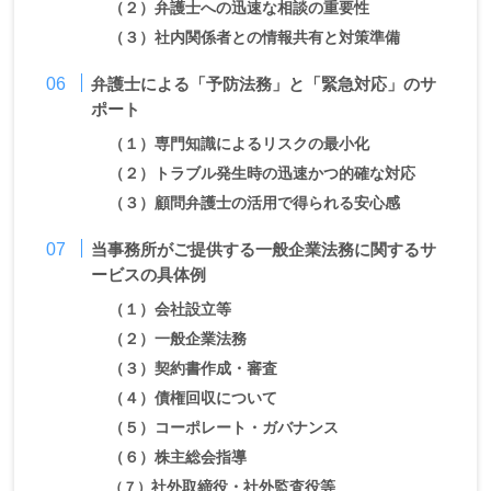
（２）
弁護士への迅速な相談の重要性
（３）
社内関係者との情報共有と対策準備
弁護士による「予防法務」と「緊急対応」のサ
ポート
（１）
専門知識によるリスクの最小化
（２）
トラブル発生時の迅速かつ的確な対応
（３）
顧問弁護士の活用で得られる安心感
当事務所がご提供する一般企業法務に関するサ
ービスの具体例
（１）会社設立等
（２）
一般企業法務
（３）
契約書作成・審査
（４）
債権回収について
（５）
コーポレート・ガバナンス
（６）
株主総会指導
（７）
社外取締役・社外監査役等