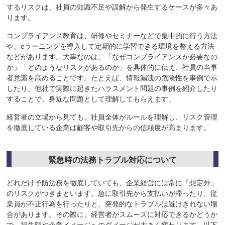
するリスクは、社員の知識不足や誤解から発生するケースが多々あ
ります。
コンプライアンス教育は、研修やセミナーなどで集中的に行う方法
や、eラーニングを導入して定期的に学習できる環境を整える方法
などがあります。大事なのは、「なぜコンプライアンスが必要なの
か」「どのようなリスクがあるのか」を具体的に伝え、社員の当事
者意識を高めることです。たとえば、情報漏洩の危険性を事例で示
したり、他社で実際に起きたハラスメント問題の事例を紹介したり
することで、身近な問題として理解してもらえます。
経営者の立場から見ても、社員全体がルールを理解し、リスク管理
を徹底している企業は顧客や取引先からの信頼度が高まります。
緊急時の法務トラブル対応について
どれだけ予防法務を徹底していても、企業経営には常に「想定外」
のリスクがつきまといます。急に取引先から支払いが滞ったり、従
業員が不正行為を行ったりと、突発的なトラブルは避けきれない場
合があります。その際に、経営者がスムーズに対応できるかどうか