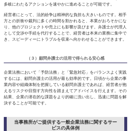
多岐にわたるアクションを速やかに進めることが可能です。
経営者にとって、法的紛争は精神的な負担も大きいものです。相手
方との折衝や裁判に多くの時間を割かれると、本業がおろそかにな
り、他のプロジェクトや売上にも影響が及びます。弁護士が代理人
として交渉や手続を代行することで、経営者は本来の業務に集中で
き、スピーディーにトラブルを収束へ向かわせることができます。
（３）
顧問弁護士の活用で得られる安心感
企業法務において「予防法務」と「緊急対応」をバランスよく実践
するには、顧問弁護士の活用が最も効率的です。日頃から企業の事
業内容や組織体制を把握している顧問弁護士であれば、経営者が抱
えるリスクや目指す方向性を踏まえてアドバイスを行えます。その
結果、企業の潜在的な課題をより的確に洗い出し、迅速に問題を解
決することが可能です。
当事務所がご提供する一般企業法務に関するサー
ビスの具体例