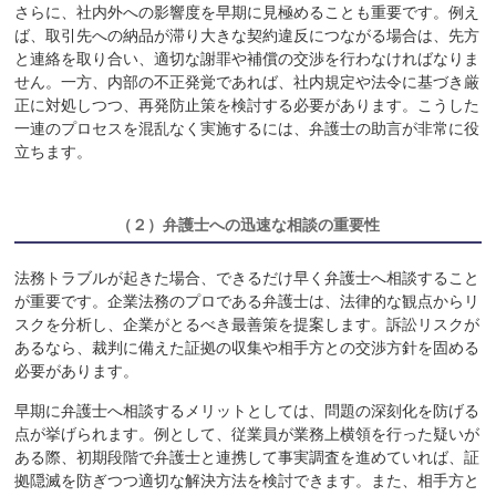
さらに、社内外への影響度を早期に見極めることも重要です。例え
ば、取引先への納品が滞り大きな契約違反につながる場合は、先方
と連絡を取り合い、適切な謝罪や補償の交渉を行わなければなりま
せん。一方、内部の不正発覚であれば、社内規定や法令に基づき厳
正に対処しつつ、再発防止策を検討する必要があります。こうした
一連のプロセスを混乱なく実施するには、弁護士の助言が非常に役
立ちます。
（２）
弁護士への迅速な相談の重要性
法務トラブルが起きた場合、できるだけ早く弁護士へ相談すること
が重要です。企業法務のプロである弁護士は、法律的な観点からリ
スクを分析し、企業がとるべき最善策を提案します。訴訟リスクが
あるなら、裁判に備えた証拠の収集や相手方との交渉方針を固める
必要があります。
早期に弁護士へ相談するメリットとしては、問題の深刻化を防げる
点が挙げられます。例として、従業員が業務上横領を行った疑いが
ある際、初期段階で弁護士と連携して事実調査を進めていれば、証
拠隠滅を防ぎつつ適切な解決方法を検討できます。また、相手方と