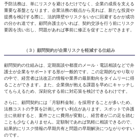
予防法務は、単にリスクを避けるだけでなく、企業の成長を支える
重要な基盤となります。企業法務の観点から見れば、新たな投資や
提携を検討する際に、法的障壁やリスクをいかに回避するかが成功
の分かれ道です。顧問弁護士がいれば、契約交渉を行う前にリスク
要因を洗い出し、問題があれば事前に修正を促すことができます。
（３）
顧問契約が企業リスクを軽減する仕組み
顧問契約の仕組みは、定期面談や都度のメール・電話相談などで弁
護士が企業をサポートする形が一般的です。この定期的なやり取り
の中で、経営者は法改正の情報や業界の最新動向をタイムリーに得
ることができます。また、企業側が抱える課題を早めにキャッチし
てもらえるため、深刻化する前に対応策を検討できるわけです。
さらに、顧問契約には「月額料金制」を採用することが多いため、
法務コストの予算を計画しやすい利点があります。スポットで弁護
士に依頼すると、案件ごとに費用が変動し、経営者が二の足を踏む
ことも少なくありません。定額制であれば気軽に相談できるので、
結果的にリスク情報の早期共有と問題の早期解決につながりやすい
のです。