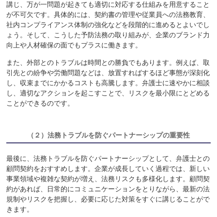
講じ、万が一問題が起きても適切に対応する仕組みを用意すること
が不可欠です。具体的には、契約書の管理や従業員への法務教育、
社内コンプライアンス体制の強化などを段階的に進めるとよいでし
ょう。そして、こうした予防法務の取り組みが、企業のブランド力
向上や人材確保の面でもプラスに働きます。
また、外部とのトラブルは時間との勝負でもあります。例えば、取
引先との紛争や労働問題などは、放置すればするほど事態が深刻化
し、収束までにかかるコストも高騰します。弁護士に速やかに相談
し、適切なアクションを起こすことで、リスクを最小限にとどめる
ことができるのです。
（２）
法務トラブルを防ぐパートナーシップの重要性
最後に、法務トラブルを防ぐパートナーシップとして、弁護士との
顧問契約をおすすめします。企業が成長していく過程では、新しい
事業領域や複雑な契約が増え、法務リスクも多様化します。顧問契
約があれば、日常的にコミュニケーションをとりながら、最新の法
規制やリスクを把握し、必要に応じた対策をすぐに講じることがで
きます。