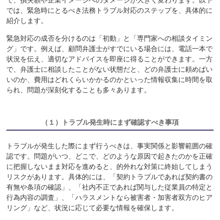
で、損失額や企業イメージへのダメージが大きく変わります。以下
では、緊急時にとるべき法務トラブル対応のステップを、具体的に
紹介します。
緊急対応の成否を分けるのは「初動」と「専門家への相談タイミン
グ」です。例えば、顧問弁護士がすでにいる場合には、電話一本で
状況を伝え、適切なアドバイスを即座に得ることができます。一方
で、弁護士に相談したことがない状態だと、どの弁護士に頼めばい
いのか、費用はどれくらいかかるのかといった情報収集に時間を取
られ、問題が深刻化することも多々あります。
（１）
トラブル発生時にまず確認すべき事項
トラブルが発生した際にまず行うべきは、事実関係と影響範囲の確
認です。問題がいつ、どこで、どのような原因で起きたのかを正確
に把握しないまま対応を進めると、的外れな対策に終始してしまう
リスクがあります。具体的には、「契約トラブルであれば契約書の
有無や条項の確認」、「社内不正であれば関与した従業員の特定と
行為内容の調査」、「ハラスメントなら被害者・加害者双方のヒア
リング」など、状況に応じて必要な情報を確保します。