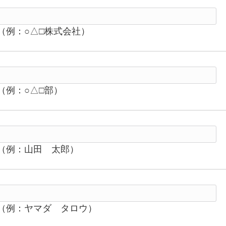
（例：○△□株式会社）
（例：○△□部）
（例：山田 太郎）
（例：ヤマダ タロウ）