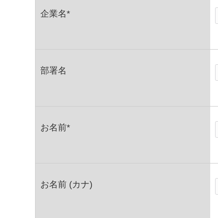
企業名*
部署名
お名前*
お名前 (カナ)