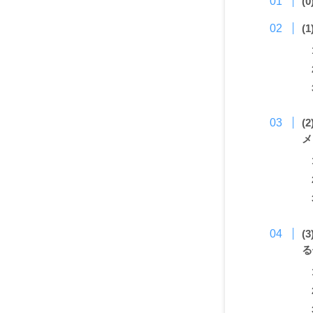
(
(
(
メ
(
る