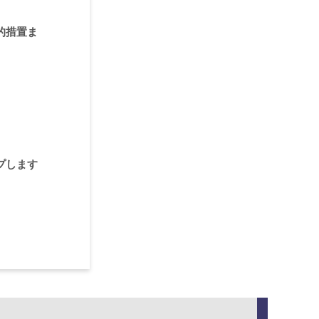
的措置ま
プします