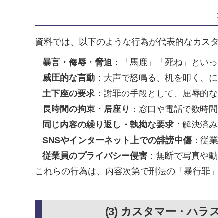
資料では、以下のような行為が代表的なカス
暴言・侮辱・脅迫
：「馬鹿」「死ね」といっ
威圧的な言動
：大声で怒鳴る、机を叩く、に
土下座の要求
：謝罪の手段として、屈辱的な
長時間の拘束・居座り
：窓口や電話で数時間
同じ内容の繰り返し・執拗な要求
：解決済み
SNSやインターネット上での誹謗中傷
：従業
従業員のプライバシー侵害
：無断で写真や動
これらの行為は、内容次第で刑法の「暴行罪
(3) カスタマー・