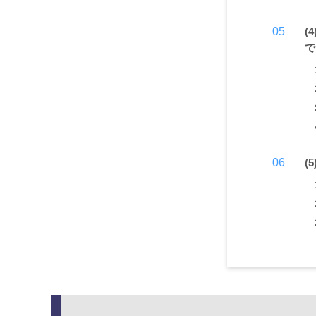
(
で
(