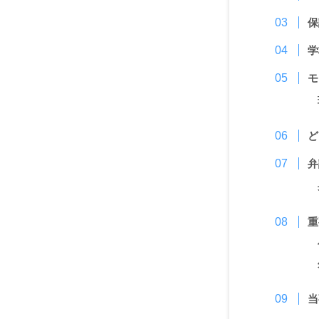
保
学
モ
ど
弁
重
当