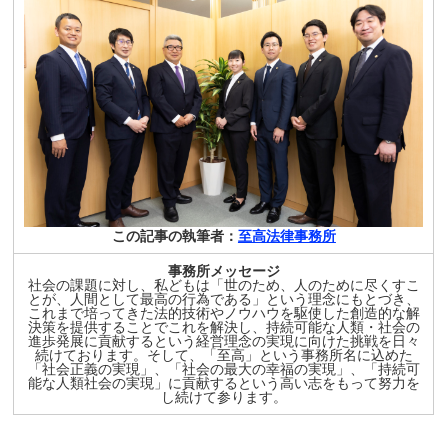
この記事の執筆者：
至高法律事務所
事務所メッセージ
社会の課題に対し、私どもは「世のため、人のために尽くすこ
とが、人間として最高の行為である」という理念にもとづき、
これまで培ってきた法的技術やノウハウを駆使した創造的な解
決策を提供することでこれを解決し、持続可能な人類・社会の
進歩発展に貢献するという経営理念の実現に向けた挑戦を日々
続けております。そして、「至高」という事務所名に込めた
「社会正義の実現」、「社会の最大の幸福の実現」、「持続可
能な人類社会の実現」に貢献するという高い志をもって努力を
し続けて参ります。