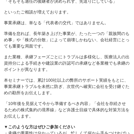
「そもそも適任の後継者が決められず、先送りにしている」
といったご相談が増えております。
事業承継は、単なる「代表者の交代」ではありません。
準備を怠れば、長年築き上げた事業が、たった一つの「親族間のも
め事」や「株式の分散」によって崩壊しかねない、会社経営にとっ
ても重要な局面です。
また業種、承継フェーズごとにトラブルは多様化し、医療法人の出
資持分による手続きや建設業の許認可の承継など各業種でも承継の
ポイントが異なります。
本セミナーでは、累計100社以上の弊所のサポート実績をもとに、
事業承継トラブルを未然に防ぎ、次世代へ確実に会社を受け継ぐた
めの勘所をお伝えします。
「10年後を見据えて今から準備するべき内容」「会社を存続させ
るための株式集約の境界線」など弁護士目線で具体的な対策方法を
お伝えします。
▼このような方はぜひご参加ください
・承継の重要性は分かっているが、忙しくて何から手をつければい