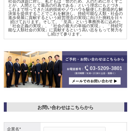
社会の課題に対し、私どもは「世のため、人のために尽くすこ
とが、人間として最高の行為である」という理念にもとづき、
これまで培ってきた法的技術やノウハウを駆使した創造的な解
決策を提供することでこれを解決し、持続可能な人類・社会の
進歩発展に貢献するという経営理念の実現に向けた挑戦を日々
続けております。そして、「至高」という事務所名に込めた
「社会正義の実現」、「社会の最大の幸福の実現」、「持続可
能な人類社会の実現」に貢献するという高い志をもって努力を
し続けて参ります。
お問い合わせはこちらから
企業名*