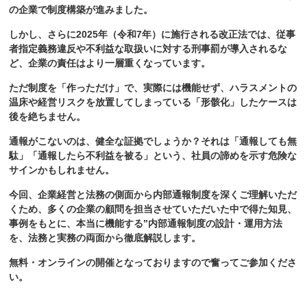
の企業で制度構築が進みました。
しかし、さらに2025年（令和7年）に施行される改正法では、従事
者指定義務違反や不利益な取扱いに対する刑事罰が導入されるな
ど、企業の責任はより一層重くなっています。
ただ制度を「作っただけ」で、実際には機能せず、ハラスメントの
温床や経営リスクを放置してしまっている「形骸化」したケースは
後を絶ちません。
通報がこないのは、健全な証拠でしょうか？それは「通報しても無
駄」「通報したら不利益を被る」という、社員の諦めを示す危険な
サインかもしれません。
今回、企業経営と法務の側面から内部通報制度を深くご理解いただ
くため、多くの企業の顧問を担当させていただいた中で得た知見、
事例をもとに、本当に機能する”内部通報制度の設計・運用方法
を、法務と実務の両面から徹底解説します。
無料・オンラインの開催となっておりますので奮ってご参加くださ
い。