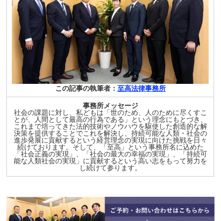
この記事の執筆者：
至高法律事務所
事務所メッセージ
社会の課題に対し、私どもは「世のため、人のために尽くすこ
とが、人間として最高の行為である」という理念にもとづき、
これまで培ってきた法的技術やノウハウを駆使した創造的な解
決策を提供することでこれを解決し、持続可能な人類・社会の
進歩発展に貢献するという経営理念の実現に向けた挑戦を日々
続けております。そして、「至高」という事務所名に込めた
「社会正義の実現」、「社会の最大の幸福の実現」、「持続可
能な人類社会の実現」に貢献するという高い志をもって努力を
し続けて参ります。