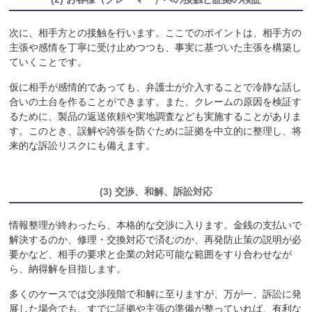
次に、相手方との接触を行います。ここでのポイントは、相手方の
主張や感情を丁寧に受け止めつつも、事実に基づいた主張を構築し
ていくことです。
仮に相手が感情的であっても、弁護士が介入することで冷静な話し
合いの土台を作ることができます。また、クレームの原因を検証す
るために、製品の返送依頼や実地調査なども実施することがありま
す。このとき、誤解や誇張を防ぐために証拠を中立的に整理し、将
来的な訴訟リスクにも備えます。
(3) 交渉、和解、訴訟対応
情報整理が終わったら、本格的な交渉に入ります。金銭の支払いで
解決するのか、修理・交換対応で済むのか、再発防止策の説明が必
要かなど、相手の要求と企業の対応可能な範囲をすり合わせなが
ら、納得解を目指します。
多くのケースでは交渉段階で和解に至りますが、万が一、訴訟に発
展した場合でも、すでに証拠や主張の準備が整っていれば、有利な