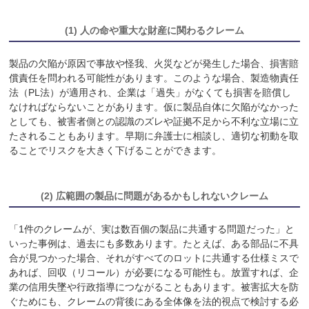
(1) 人の命や重大な財産に関わるクレーム
製品の欠陥が原因で事故や怪我、火災などが発生した場合、損害賠
償責任を問われる可能性があります。このような場合、製造物責任
法（PL法）が適用され、企業は「過失」がなくても損害を賠償し
なければならないことがあります。仮に製品自体に欠陥がなかった
としても、被害者側との認識のズレや証拠不足から不利な立場に立
たされることもあります。早期に弁護士に相談し、適切な初動を取
ることでリスクを大きく下げることができます。
(2) 広範囲の製品に問題があるかもしれないクレーム
「1件のクレームが、実は数百個の製品に共通する問題だった」と
いった事例は、過去にも多数あります。たとえば、ある部品に不具
合が見つかった場合、それがすべてのロットに共通する仕様ミスで
あれば、回収（リコール）が必要になる可能性も。放置すれば、企
業の信用失墜や行政指導につながることもあります。被害拡大を防
ぐためにも、クレームの背後にある全体像を法的視点で検討する必