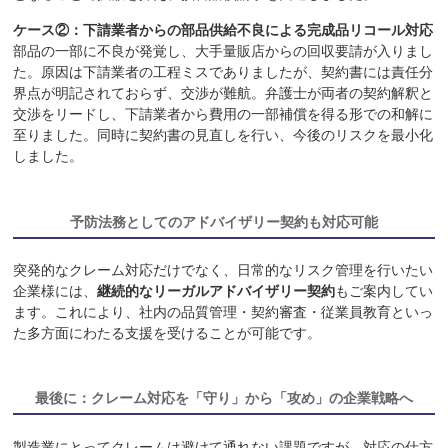
ケース
②：下請業者からの部品供給不良による完成品リコール対応
部品の一部に不良が発覚し、大手量販店からの回収要請が入りまし
た。原因は下請業者の工程ミスでありましたが、契約書には責任分
界点が明記されておらず、交渉が難航。弁護士が両者の契約解釈と
交渉をリードし、下請業者から費用の一部補償を得る形での和解に
至りました。同時に契約書の見直しを行い、今後のリスクを最小化
しました。
予防法務としてのアドバイザリー契約も対応可能
突発的なクレーム対応だけでなく、日常的なリスク管理を行いたい
企業様には、
継続的なリーガルアドバイザリー契約
もご案内してい
ます。これにより、社内の品質管理・契約審査・従業員教育といっ
た多方面にわたる支援を受けることが可能です。
最後に：クレーム対応を「守り」から「攻め」の企業戦略へ
製造業にとってクレームは避けて通れない課題ですが、対応の仕方