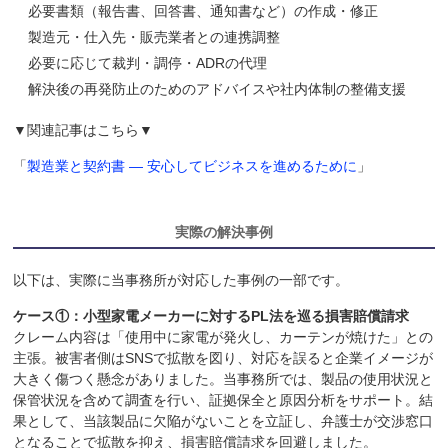
必要書類（報告書、回答書、通知書など）の作成・修正
製造元・仕入先・販売業者との連携調整
必要に応じて裁判・調停・ADRの代理
解決後の再発防止のためのアドバイスや社内体制の整備支援
▼関連記事はこちら▼
「
製造業と契約書 ― 安心してビジネスを進めるために
」
実際の解決事例
以下は、実際に当事務所が対応した事例の一部です。
ケース①：小型家電メーカーに対するPL法を巡る損害賠償請求
クレーム内容は「使用中に家電が発火し、カーテンが焼けた」との
主張。被害者側はSNSで拡散を図り、対応を誤ると企業イメージが
大きく傷つく懸念がありました。当事務所では、製品の使用状況と
保管状況を含めて調査を行い、証拠保全と原因分析をサポート。結
果として、当該製品に欠陥がないことを立証し、弁護士が交渉窓口
となることで拡散を抑え、損害賠償請求を回避しました。