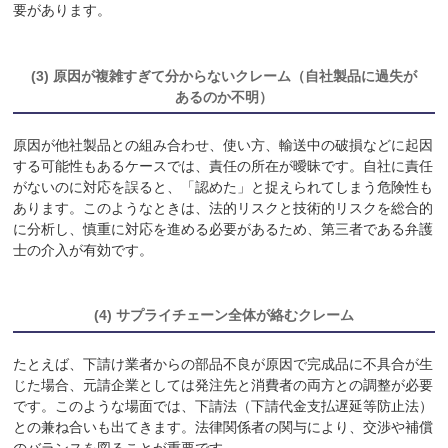
要があります。
(3) 原因が複雑すぎて分からないクレーム（自社製品に過失が
あるのか不明）
原因が他社製品との組み合わせ、使い方、輸送中の破損などに起因
する可能性もあるケースでは、責任の所在が曖昧です。自社に責任
がないのに対応を誤ると、「認めた」と捉えられてしまう危険性も
あります。このようなときは、法的リスクと技術的リスクを総合的
に分析し、慎重に対応を進める必要があるため、第三者である弁護
士の介入が有効です。
(4) サプライチェーン全体が絡むクレーム
たとえば、下請け業者からの部品不良が原因で完成品に不具合が生
じた場合、元請企業としては発注先と消費者の両方との調整が必要
です。このような場面では、下請法（下請代金支払遅延等防止法）
との兼ね合いも出てきます。法律関係者の関与により、交渉や補償
のバランスを図ることが重要です。